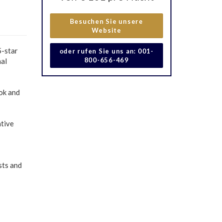
Besuchen Sie unsere
Website
5-star
oder rufen Sie uns an: 001-
800-656-469
nal
ok and
ative
sts and