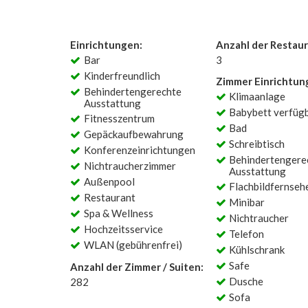
Einrichtungen:
Anzahl der Restaur
Bar
3
Kinderfreundlich
Zimmer Einrichtun
Behindertengerechte
Klimaanlage
Ausstattung
Babybett verfüg
Fitnesszentrum
Bad
Gepäckaufbewahrung
Schreibtisch
Konferenzeinrichtungen
Behindertengere
Nichtraucherzimmer
Ausstattung
Außenpool
Flachbildfernseh
Restaurant
Minibar
Spa & Wellness
Nichtraucher
Hochzeitsservice
Telefon
WLAN (gebührenfrei)
Kühlschrank
Safe
Anzahl der Zimmer / Suiten:
Dusche
282
Sofa