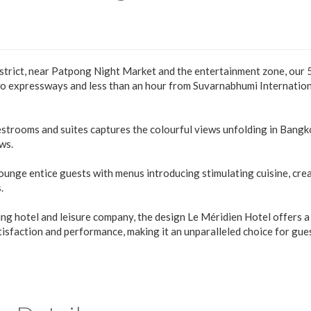
istrict, near Patpong Night Market and the entertainment zone, our 
 two expressways and less than an hour from Suvarnabhumi Internatio
estrooms and suites captures the colourful views unfolding in Bangk
ws.
 lounge entice guests with menus introducing stimulating cuisine, cre
.
ing hotel and leisure company, the design Le Méridien Hotel offers a
isfaction and performance, making it an unparalleled choice for gue