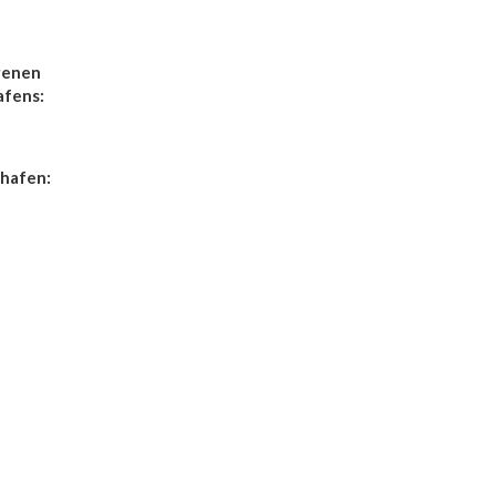
genen
afens:
hafen: