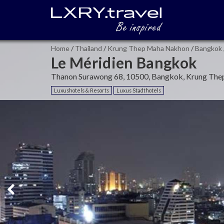
Home
/
Thailand
/
Krung Thep Maha Nakhon
/
Bangkok
Le Méridien Bangkok
Thanon Surawong 68, 10500, Bangkok, Krung The
Luxushotels & Resorts
Luxus Stadthotels