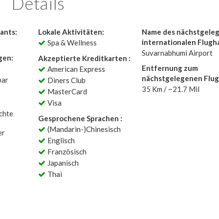
Details
ants:
Lokale Aktivitäten:
Name des nächstgele
internationalen Flugh
Spa & Wellness
Suvarnabhumi Airport
gen:
Akzeptierte Kreditkarten :
Entfernung zum
American Express
nächstgelegenen Flug
bar
Diners Club
35 Km / ~21.7 Mil
MasterCard
Visa
chte
Gesprochene Sprachen :
(Mandarin-)Chinesisch
er
Englisch
Französisch
Japanisch
Thai