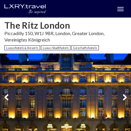
Togg
menu
The Ritz London
Piccadilly 150, W1J 9BR, London, Greater London,
Vereinigtes Königreich
Luxushotels & Resorts
Luxus Stadthotels
Geschäftshotels