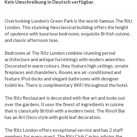
Kein Umschreibung in Deutsch verfügbar.
Overlooking London’s Green Park is the world-famous The Ritz
London. This stunning Neoclassical building offers the height
of opulence with luxurious bedrooms, exquisite British cuisine,
and classic afternoon teas.
Bedrooms at The Ritz London combine stunning period
architecture and antique furnishings with modern amenities.
Decorated in warm colours, they feature high ceilings, ornate
fireplaces and chandeliers. Rooms are air-conditioned and
feature iPod docks and elegant bathrooms with designer
toiletries. There is complimentary WiFi throughout the hotel.
The Ritz Restaurant is decorated with fine art and looks out
over the gardens. It uses the finest of ingredients in cuisine
that is classically British with a modern twist. The Rivoli Bar
has an Art Deco style with gold leaf decoration.
The Ritz London offers exceptional service and has 2 staff
members for every guest. The Ritz Club Casino adjoins the