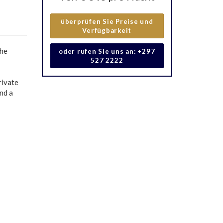
überprüfen Sie Preise und
Verfügbarkeit
the
oder rufen Sie uns an: +297
527 2222
rivate
and a