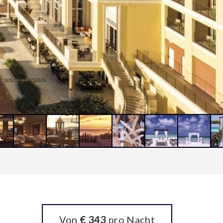
Von
€ 343
pro Nacht