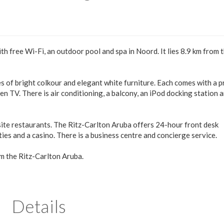
 free Wi-Fi, an outdoor pool and spa in Noord. It lies 8.9 km from 
 of bright colkour and elegant white furniture. Each comes with a p
en TV. There is air conditioning, a balcony, an iPod docking station 
site restaurants. The Ritz-Carlton Aruba offers 24-hour front desk
ties and a casino. There is a business centre and concierge service.
om the Ritz-Carlton Aruba.
Details