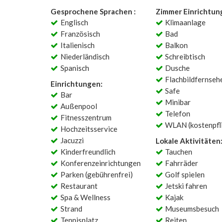
Gesprochene Sprachen :
Zimmer Einrichtun
Englisch
Klimaanlage
Französisch
Bad
Italienisch
Balkon
Niederländisch
Schreibtisch
Spanisch
Dusche
Flachbildfernseh
Einrichtungen:
Safe
Bar
Minibar
Außenpool
Telefon
Fitnesszentrum
WLAN (kostenpfli
Hochzeitsservice
Jacuzzi
Lokale Aktivitäten
Kinderfreundlich
Tauchen
Konferenzeinrichtungen
Fahrräder
Parken (gebührenfrei)
Golf spielen
Restaurant
Jetski fahren
Spa & Wellness
Kajak
Strand
Museumsbesuch
Tennisplatz
Reiten