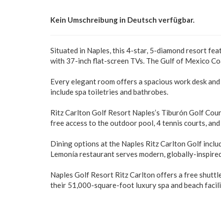
Kein Umschreibung in Deutsch verfügbar.
Situated in Naples, this 4-star, 5-diamond resort f
with 37-inch flat-screen TVs. The Gulf of Mexico Co
Every elegant room offers a spacious work desk and 
include spa toiletries and bathrobes.
Ritz Carlton Golf Resort Naples’s Tiburón Golf Cour
free access to the outdoor pool, 4 tennis courts, an
Dining options at the Naples Ritz Carlton Golf inclu
Lemonía restaurant serves modern, globally-inspired 
Naples Golf Resort Ritz Carlton offers a free shutt
their 51,000-square-foot luxury spa and beach facili