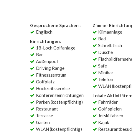
Gesprochene Sprachen :
Zimmer Einrichtun
Englisch
Klimaanlage
Bad
Einrichtungen:
Schreibtisch
18-Loch Golfanlage
Dusche
Bar
Flachbildfernseh
Außenpool
Safe
Driving Range
Minibar
Fitnesszentrum
Telefon
Golfplatz
WLAN (kostenpfli
Hochzeitsservice
Konferenzeinrichtungen
Lokale Aktivitäten
Parken (kostenpflichtig)
Fahrräder
Restaurant
Golf spielen
Terrasse
Jetski fahren
Garten
Kajak
WLAN (kostenpflichtig)
Restaurantbesuc