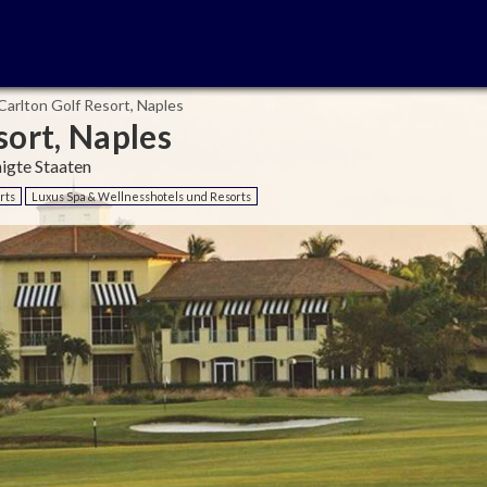
Carlton Golf Resort, Naples
sort, Naples
nigte Staaten
rts
Luxus Spa & Wellnesshotels und Resorts