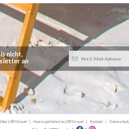
s nicht,
sletter an
Über LXRY.travel
How to get listed on LXRY.travel
Kontakt
Datenschut