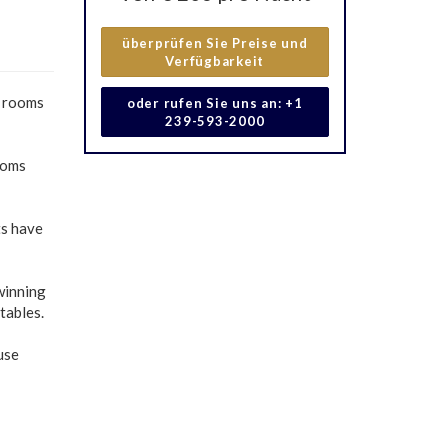
überprüfen Sie Preise und
Verfügbarkeit
d rooms
oder rufen Sie uns an: +1
239-593-2000
ooms
ts have
winning
tables.
use