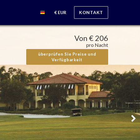
€ EUR
KONTAKT
Von
€ 206
pro Nacht
überprüfen Sie Preise und
Verfügbarkeit