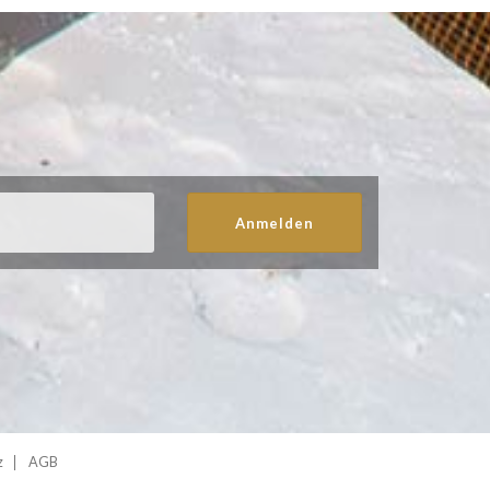
Anmelden
z
AGB