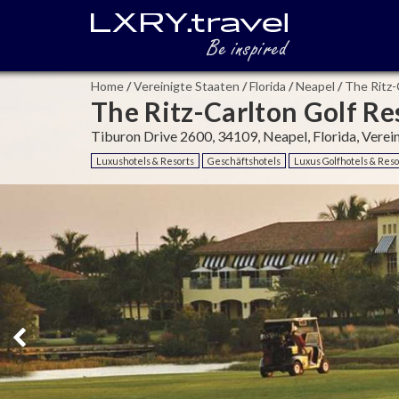
Home
/
Vereinigte Staaten
/
Florida
/
Neapel
/
The Ritz-
The Ritz-Carlton Golf Re
Tiburon Drive 2600, 34109, Neapel, Florida, Verei
Luxushotels & Resorts
Geschäftshotels
Luxus Golfhotels & Reso