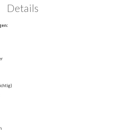
Details
gen:
er
chtig)
:
h