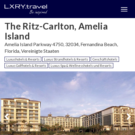
Togg
menu
The Ritz-Carlton, Amelia
Island
Amelia Island Parkway 4750, 32034, Fernandina Beach,
Florida, Vereinigte Staaten
Luxushotels & Resorts
Luxus Strandhotels & Resorts
Geschäftshotels
Luxus Golfhotels & Resorts
Luxus Spa & Wellnesshotels und Resorts