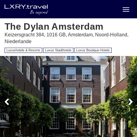
Toggl
menu
The Dylan Amsterdam
Keizersgracht 384, 1016 GB, Amsterdam, Noord-Holland,
Niederlande
Luxushotels & Resorts
Luxus Stadthotels
Luxus Boutique-Hotels