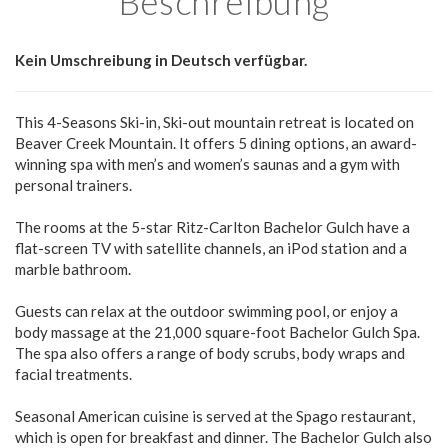
Beschreibung
Kein Umschreibung in Deutsch verfügbar.
This 4-Seasons Ski-in, Ski-out mountain retreat is located on
Beaver Creek Mountain. It offers 5 dining options, an award-
winning spa with men’s and women’s saunas and a gym with
personal trainers.
The rooms at the 5-star Ritz-Carlton Bachelor Gulch have a
flat-screen TV with satellite channels, an iPod station and a
marble bathroom.
Guests can relax at the outdoor swimming pool, or enjoy a
body massage at the 21,000 square-foot Bachelor Gulch Spa.
The spa also offers a range of body scrubs, body wraps and
facial treatments.
Seasonal American cuisine is served at the Spago restaurant,
which is open for breakfast and dinner. The Bachelor Gulch also