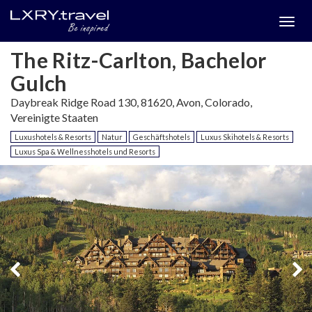
Togg
menu
The Ritz-Carlton, Bachelor
Gulch
Daybreak Ridge Road 130, 81620, Avon, Colorado,
Vereinigte Staaten
Luxushotels & Resorts
Natur
Geschäftshotels
Luxus Skihotels & Resorts
Luxus Spa & Wellnesshotels und Resorts